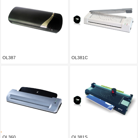
OL387
OL381C
OL360
OL381S