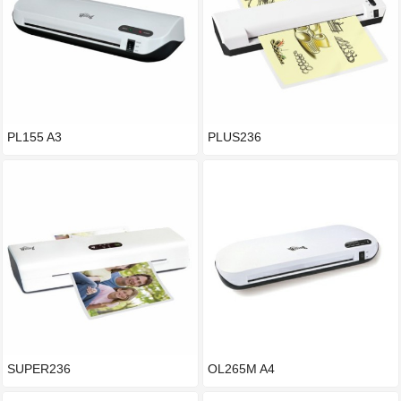
PL155 A3
PLUS236
SUPER236
OL265M A4