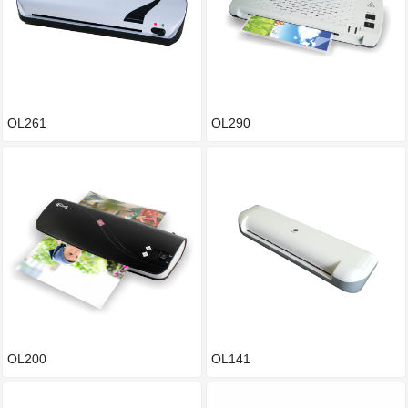
OL261
OL290
OL200
OL141