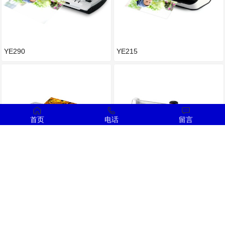
YE290
YE215
首页
电话
留言
YE280
YE288