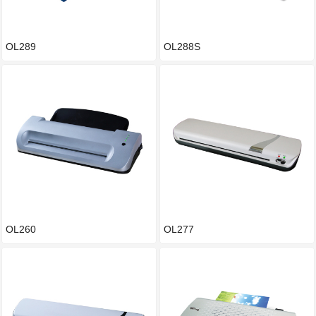
OL289
OL288S
OL260
OL277