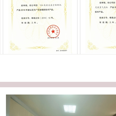
标题名称
标