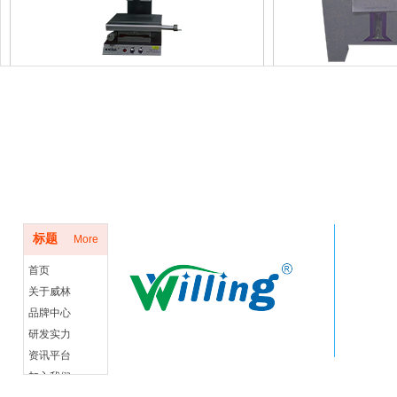
2次元测试仪
盐水喷
底部导航
标题
More
首页
关于威林
品牌中心
研发实力
资讯平台
加入我们