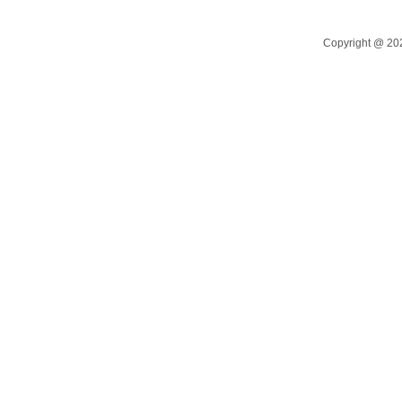
Copyright @ 2