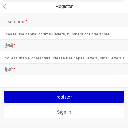
Register
Username
*
密码
*
邮箱
*
register
Sign in