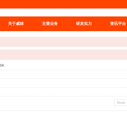
关于威林
主营业务
研发实力
资讯平台
0K
Home