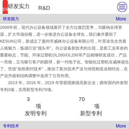
研发实力
R&D
按钮
STRENGTH
More
研发能力
2008年初，现代办公设备领域展开了全方位激烈竞争，为吸纳全球资
源，扩大市场份额，进一步推进办公设备全球化，我们兼并重组了
KESUN公司，新成立了惠州市威林办公设备有限公司，叶景浓先生凭着
人格魅力，炼成行业“领头羊”。办公设备新技术的出现，是新工业革命的
重要标志，节能、环保过塑机OL280/OL290等产品相继研发成功，产品
一亮相，立马吸引客户的眼球，新一代电子化、智能化过塑机在威林诞生
了。凭借“加热密封技术”，推动了新兴技术产业与传统制造业相结合，在
产业升级和结构调整中发挥了引导作用。
       2013 年、2016 年、2019 年荣获国家级高新企业；拥有国内外发明
专利3项，实用新型专利70项。
3
70
项
项
发明专利
新型专利
More
专利技术