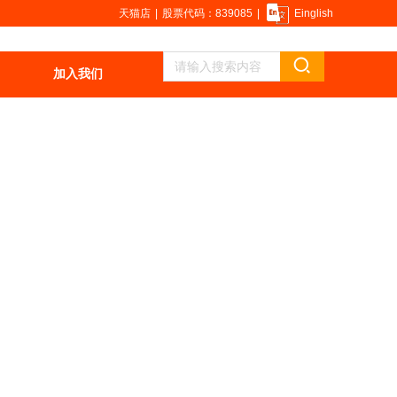
天猫店
|
股票代码：839085
|
Einglish
加入我们