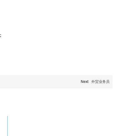
；
Next
外贸业务员
0752-5752600
公司地址：广东省惠州市水口东江工业区威林科技园