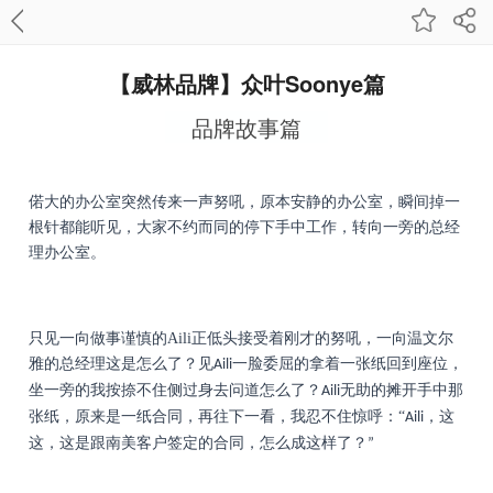
【威林品牌】众叶Soonye篇
品牌故事篇
偌大的办公室突然传来一声努吼，原本安静的办公室，瞬间掉一
根针都能听见，大家不约而同的停下手中工作，转向一旁的总经
理办公室。
只见一向做事谨慎的Aili正低头接受着刚才的努吼，一向温文尔
雅的总经理这是怎么了？见
一脸委屈的拿着一张纸回到座位，
Aili
坐一旁的我按捺不住侧过身去问道怎么了？
无助的摊开手中那
Aili
张纸，原来是一纸合同，再往下一看，我忍不住惊呼：“
，这
Aili
这，这是跟南美客户签定的合同，怎么成这样了？
”