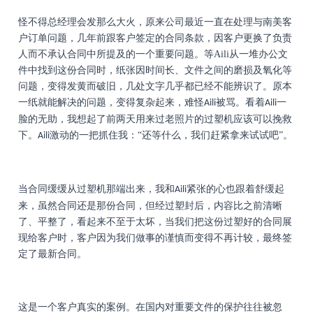
怪不得总经理会发那么大火，原来公司最近一直在处理与南美客
户订单问题，几年前跟客户签定的合同条款，因客户更换了负责
人而不承认合同中所提及的一个重要问题。
等Aili从一堆办公文
件中找到这份合同时，纸张因时间长、文件之间的磨损及氧化等
问题，变得发黄而破旧，几处文字几乎都已经不能辨识了。原本
一纸就能解决的问题，变得复杂起来，难怪
被骂。
看着
一
Aili
Aili
脸的无助，我想起了前两天用来过老照片的过塑机应该可以挽救
下。
激动的一把抓住我：“还等什么，我们赶紧拿来试试吧”。
Aili
当合同缓缓从过塑机那端出来，我和
紧张的心也跟着舒缓起
Aili
来，虽然合同还是那份合同，但经过塑封后，内容比之前清晰
了、平整了，看起来不至于太坏，当我们把这份过塑好的合同展
现给客户时，客户因为我们做事的谨慎而变得不再计较，最终签
定了最新合同。
这是一个客户真实的案例。
在国内对重要文件的保护往往被忽